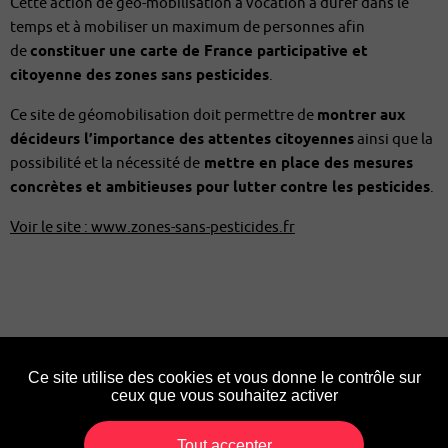
Cette action de géo-mobilisation a vocation à durer dans le
temps et à mobiliser un maximum de personnes afin
de
constituer une carte de France participative et
citoyenne des zones sans pesticides
.
Ce site de géomobilisation doit permettre de
montrer aux
décideurs l’importance des attentes citoyennes
ainsi que la
possibilité et la nécessité de
mettre en place des mesures
concrètes et ambitieuses pour lutter contre les pesticides
.
Voir le site : www.zones-sans-pesticides.fr
Partager
Ce site utilise des cookies et vous donne le contrôle sur
ceux que vous souhaitez activer
Partager
Partager
Partager
Partager
sur
sur
sur
par
Tout accepter