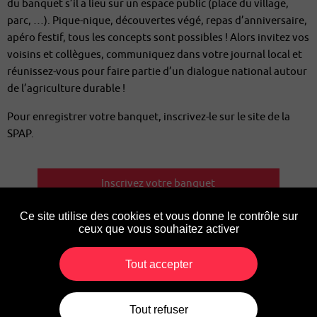
du banquet s’il a lieu sur un espace public (place du village,
parc, …). Pique-nique, découvertes végé, repas d’anniversaire,
apéro festif, tous les concepts sont possibles ! Alors invitez vos
voisins et collègues, communiquez dans votre journal local et
réunissez-vous pour faire partie d’un dialogue national autour
de l’agriculture durable !
Pour enregistrer votre banquet, inscrivez-le sur le site de la
SPAP.
Inscrivez votre banquet
Ce site utilise des cookies et vous donne le contrôle sur
ceux que vous souhaitez activer
Tout accepter
Presse
Contact
Mentions légales
Tout refuser