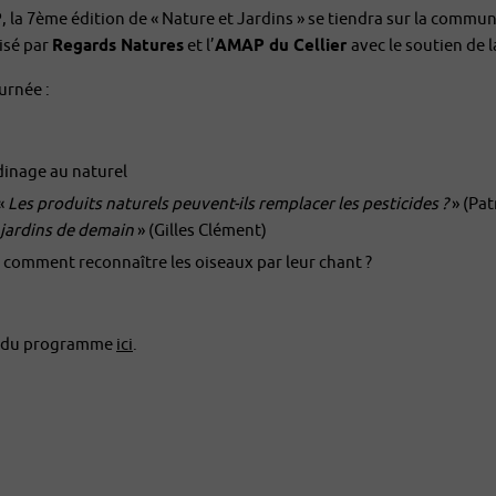
P
, la 7ème édition de « Nature et Jardins » se tiendra sur la commun
isé par
Regards Natures
et l’
AMAP du Cellier
avec le soutien de l
urnée :
rdinage au naturel
«
Les produits naturels peuvent-ils remplacer les pesticides
?
» (Pat
x jardins de demain
» (Gilles Clément)
: comment reconnaître les oiseaux par leur chant ?
té du programme
ici
.