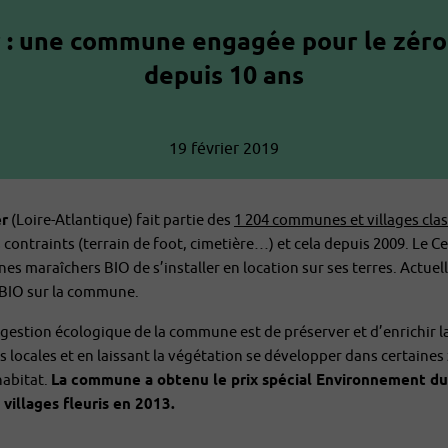
r : une commune engagée pour le zéro
depuis 10 ans
19 février 2019
r
(Loire-Atlantique) fait partie des
1 204 communes et villages cla
ontraints (terrain de foot, cimetière…) et cela depuis 2009. Le Cel
es maraîchers BIO de s’installer en location sur ses terres. Actuel
 BIO sur la commune.
a gestion écologique de la commune est de préserver et d’enrichir la
s locales et en laissant la végétation se développer dans certaines 
habitat.
La commune a obtenu le prix spécial Environnement d
 villages fleuris en 2013.